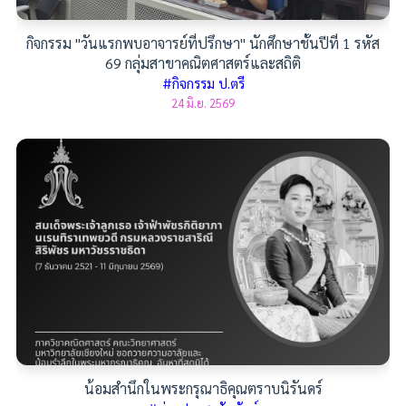
กิจกรรม "วันแรกพบอาจารย์ที่ปรึกษา" นักศึกษาชั้นปีที่ 1 รหัส
69 กลุ่มสาขาคณิตศาสตร์และสถิติ
#กิจกรรม ป.ตรี
24 มิ.ย. 2569
น้อมสำนึกในพระกรุณาธิคุณตราบนิรันดร์