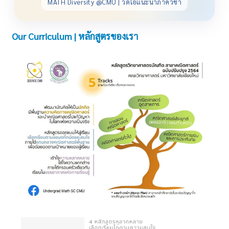
MATH Diversity @CMU | วิดีโอแนะนำภาควิชา
Our Curriculum | หลักสูตรของเรา