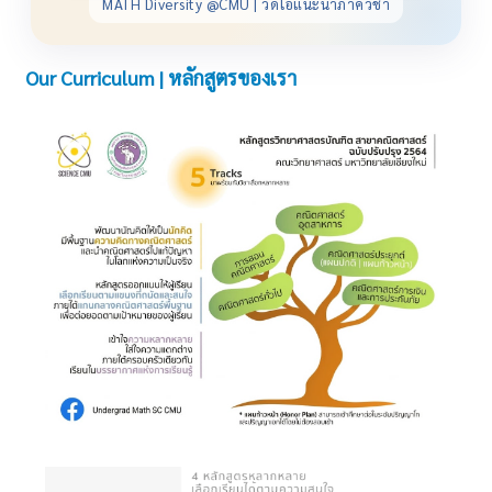
MATH Diversity @CMU | วิดีโอแนะนำภาควิชา
Our Curriculum | หลักสูตรของเรา