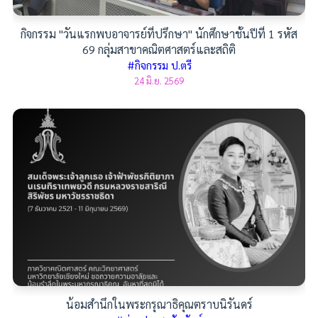
กิจกรรม "วันแรกพบอาจารย์ที่ปรึกษา" นักศึกษาชั้นปีที่ 1 รหัส
69 กลุ่มสาขาคณิตศาสตร์และสถิติ
#กิจกรรม ป.ตรี
24 มิ.ย. 2569
น้อมสำนึกในพระกรุณาธิคุณตราบนิรันดร์