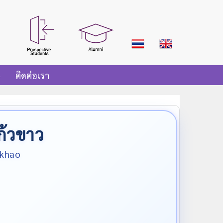
ติดต่อเรา
ก้วขาว
wkhao