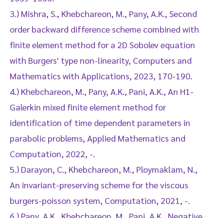
3.) Mishra, S., Khebchareon, M., Pany, A.K., Second
order backward difference scheme combined with
finite element method for a 2D Sobolev equation
with Burgers' type non-linearity, Computers and
Mathematics with Applications, 2023, 170-190.
4.) Khebchareon, M., Pany, A.K., Pani, A.K., An H1-
Galerkin mixed finite element method for
identification of time dependent parameters in
parabolic problems, Applied Mathematics and
Computation, 2022, -.
5.) Darayon, C., Khebchareon, M., Ploymaklam, N.,
An invariant-preserving scheme for the viscous
burgers-poisson system, Computation, 2021, -.
6.) Pany, A.K., Khebchareon, M., Pani, A.K., Negative