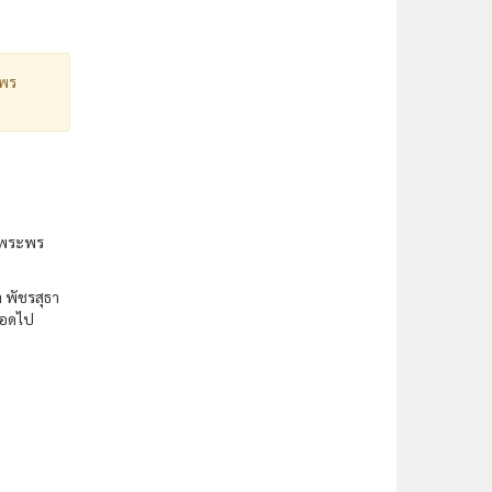
ะพร
ายพระพร
 พัชรสุธา
ลอดไป