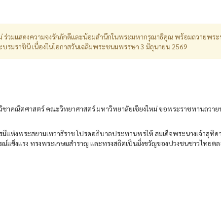
ม่ ร่วมแสดงความจงรักภักดีและน้อมสำนึกในพระมหากรุณาธิคุณ พร้อมถวายพร
ระบรมราชินี เนื่องในโอกาสวันเฉลิมพระชนมพรรษา 3 มิถุนายน 2569
 ภาควิชาคณิตศาสตร์ คณะวิทยาศาสตร์ มหาวิทยาลัยเชียงใหม่ ขอพระราชทานถว
บารมีแห่งพระสยามเทวาธิราช โปรดอภิบาลประทานพรให้ สมเด็จพระนางเจ้าสุทิดา
ูรณ์แข็งแรง ทรงพระเกษมสำราญ และทรงสถิตเป็นมิ่งขวัญของปวงชนชาวไทยต