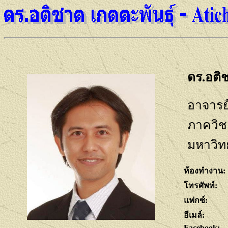
ดร.อติ
อาจารย
ภาควิชา
มหาวิทยา
ห้องทำงาน:
โทรศัพท์:
แฟกซ์:
อีเมล์:
Facebook: