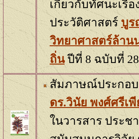
เกี่ยวกับทัศนะเรื
ประวัติศาสตร์
บู
วิทยาศาสตร์ล้านนา
ถิ่น
ปีที่
8
ฉบับที่
2
สัมภาษณ์ประกอบก
ดร.วินัย พงศ์ศรีเ
ในวารสาร ประชาค