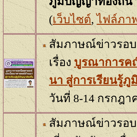
ภูมิปัญญาท้องถิ่น
(
เว็บไซต์
,
ไฟล์ภา
สัมภาษณ์ข่าวรอบส
เรื่อง
บูรณาการคณ
นา สู่การเรียนรู้ภู
วันที่
8-14
กรกฎา
สัมภาษณ์ข่าวรอบส