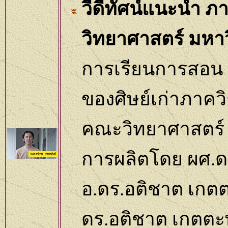
วีดีทัศน์แนะนำ 
วิทยาศาสตร์ มหาว
การเรียนการสอน 
ของศิษย์เก่าภาค
คณะวิทยาศาสตร์ 
การผลิตโดย ผศ.ด
อ.ดร.อติชาต เกต
ดร.อติชาต เกตตะพ