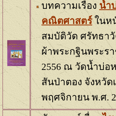
บทความเรื่อง
น้ำ
คณิตศาสตร์
ในหนั
สมบัติวัด ศรัทธาว
ผ้าพระกฐินพระรา
2556
ณ วัดน้ำบ่อ
สันป่าตอง จังหวัดเ
พฤศจิกายน พ.ศ.