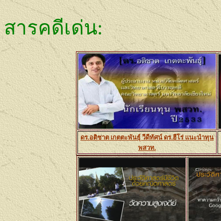
สารคดีเด่น
:
ดร.อติชาต เกตตะพันธุ์ วีดีทัศน์ ดร.ฮีโร่ แนะนำทุน
พสวท.