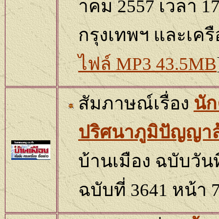
าคม
255
7
เวลา
17
กรุงเทพฯ และเครื
ไฟล์
MP3
43.5
M
B
สัมภาษณ์เรื่อง
นั
ปริศนาภูมิปัญญาล
บ้านเมือง
ฉบับวันท
ฉบับที่
3641
หน้า