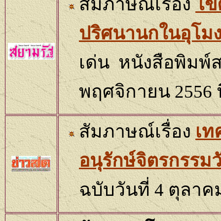
สัมภาษณ์เรื่อง
ไข
ปริศนานกในอุโมง
เด่น
หนังสือพิมพ์ส
พฤศจิกายน 255
6
สัมภาษณ์เรื่อง
เท
อนุรักษ์จิตรกรรมว
ฉบับวันที่
4
ตุลาค