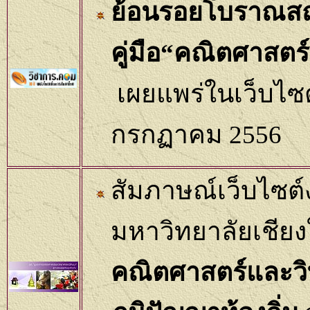
ย้อนรอยโบราณสถา
คู่มือ“คณิตศาสต
เผยแพร่ใน
เว็บไ
กรกฏาคม 255
6
สัมภาษณ์เว็บไซต์
มหาวิทยาลัยเชียงใ
คณิตศาสตร์และวิท