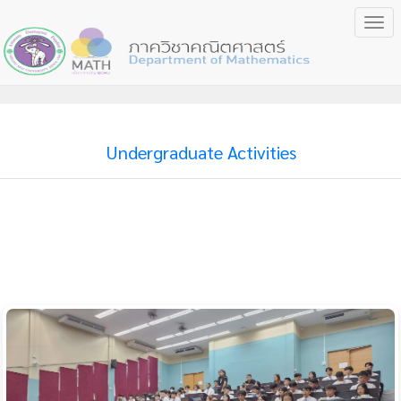
Togg
navi
Undergraduate Activities