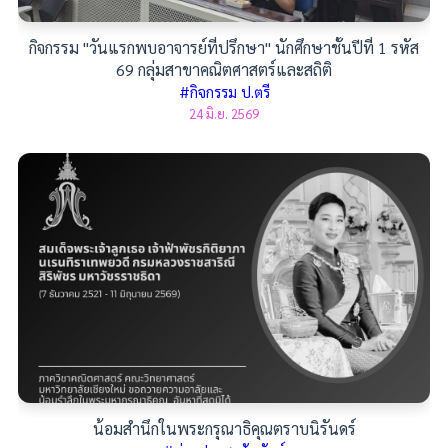
กิจกรรม "วันแรกพบอาจารย์ที่ปรึกษา" นักศึกษาชั้นปีที่ 1 รหัส
69 กลุ่มสาขาคณิตศาสตร์และสถิติ
#กิจกรรม ป.ตรี
24 มิ.ย. 2569
น้อมสำนึกในพระกรุณาธิคุณตราบนิรันดร์