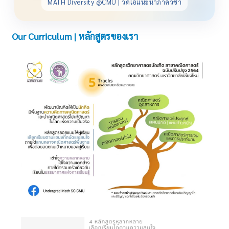
MATH Diversity @CMU | วิดีโอแนะนำภาควิชา
Our Curriculum | หลักสูตรของเรา