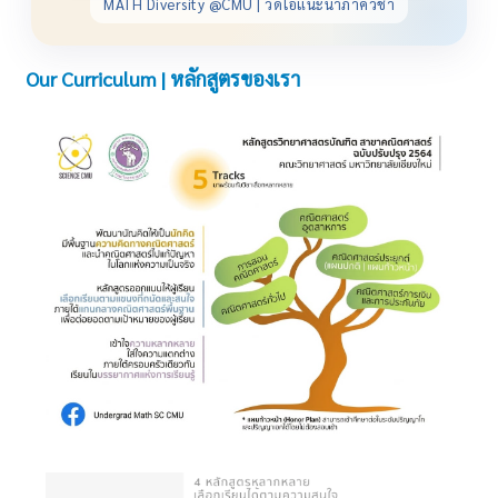
MATH Diversity @CMU | วิดีโอแนะนำภาควิชา
Our Curriculum | หลักสูตรของเรา