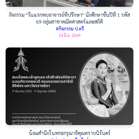
กิจกรรม "วันแรกพบอาจารย์ที่ปรึกษา" นักศึกษาชั้นปีที่ 1 รหัส
69 กลุ่มสาขาคณิตศาสตร์และสถิติ
#กิจกรรม ป.ตรี
24 มิ.ย. 2569
น้อมสำนึกในพระกรุณาธิคุณตราบนิรันดร์