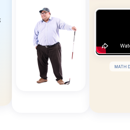
์
MATH D