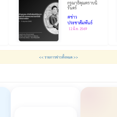
กรุณาธิคุณตราบนิ
รันดร์
#ข่าว
ิ
ประชาสัมพันธ์
12 มิ.ย. 2569
<< รายการข่าวทั้งหมด >>