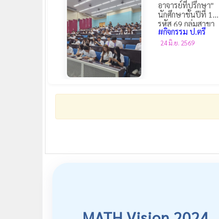
อาจารย์ที่ปรึกษา"
นักศึกษาชั้นปีที่ 1
รหัส 69 กลุ่มสาขา
#กิจกรรม ป.ตรี
คณิตศาสตร์และสถิต
24 มิ.ย. 2569
MATH Vision 2024