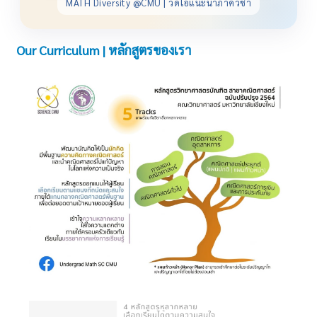
MATH Diversity @CMU | วิดีโอแนะนำภาควิชา
Our Curriculum | หลักสูตรของเรา