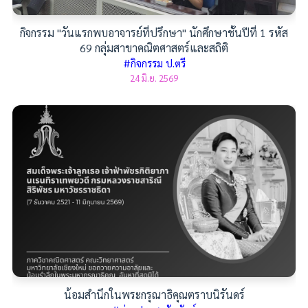
กิจกรรม "วันแรกพบอาจารย์ที่ปรึกษา" นักศึกษาชั้นปีที่ 1 รหัส
69 กลุ่มสาขาคณิตศาสตร์และสถิติ
#กิจกรรม ป.ตรี
24 มิ.ย. 2569
น้อมสำนึกในพระกรุณาธิคุณตราบนิรันดร์