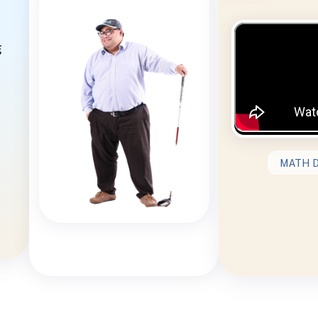
์
MATH D