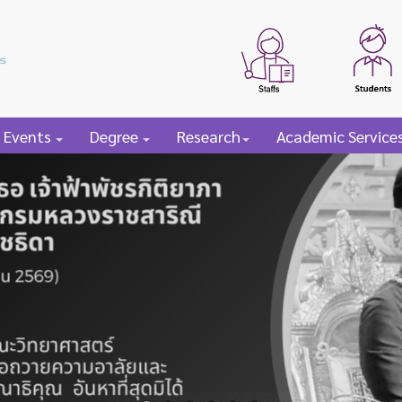
 Events
Degree
Research
Academic Service