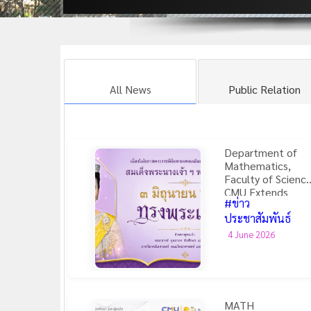
All News
Public Relation
Department of
Mathematics,
Faculty of Science
CMU Extends
#ข่าว
Loyal Birthday
Wishes to Her
ประชาสัมพันธ์
Majesty the
4 June 2026
Queen on 3 June
2026
MATH