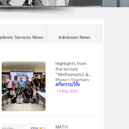
ademic Services News
Admission News
Highlights from
the lecture
“Mathematics &
Physics Frontiers:
#กิจกรรมวิจัย
Theories, Models,
and Applications”
13 May 2026
MATH