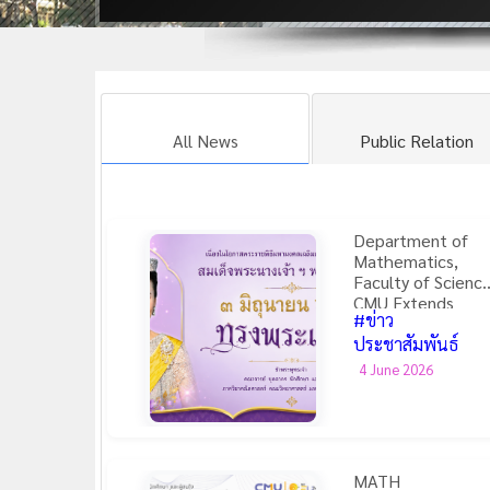
All News
Public Relation
Department of
Mathematics,
Faculty of Science
CMU Extends
#ข่าว
Loyal Birthday
Wishes to Her
ประชาสัมพันธ์
Majesty the
4 June 2026
Queen on 3 June
2026
MATH