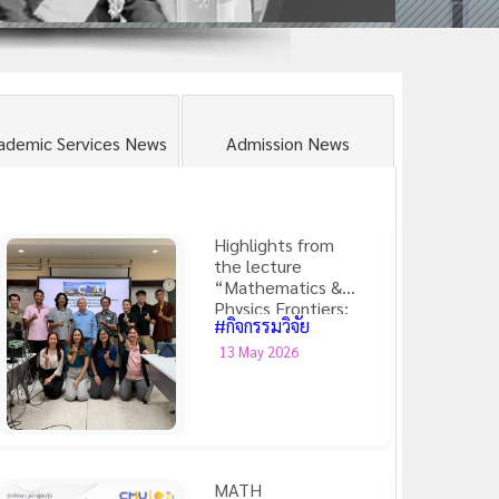
ademic Services News
Admission News
Highlights from
the lecture
“Mathematics &
Physics Frontiers:
#กิจกรรมวิจัย
Theories, Models,
and Applications”
13 May 2026
MATH