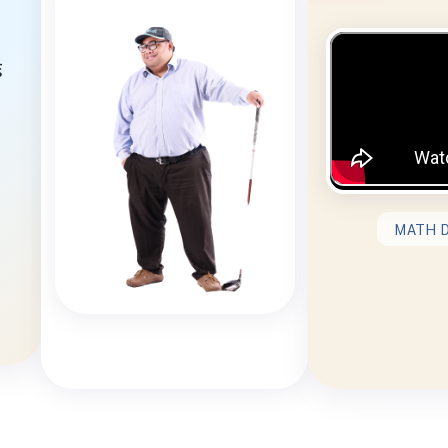
์
MATH D