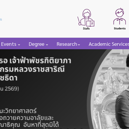
 Events
Degree
Research
Academic Service